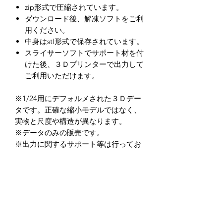
zip形式で圧縮されています。
ダウンロード後、解凍ソフトをご利
用ください。
中身はstl形式で保存されています。
スライサーソフトでサポート材を付
けた後、３Ｄプリンターで出力して
ご利用いただけます。
※1/24用にデフォルメされた３Ｄデー
タです。正確な縮小モデルではなく、
実物と尺度や構造が異なります。
※データのみの販売です。
※出力に関するサポート等は行ってお
りません。
※造形精度はお使いの３Ｄプリンター
によって異なります。
（光造形式３Dプリンターを推奨して
います。）
※データの商用利用及び、加工後を含