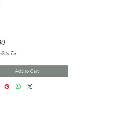
Price
00
g Sales Tax
Add to Cart